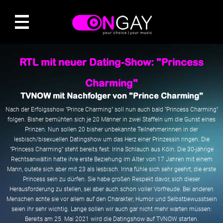
RTL mit neuer Dating-Show: "Princess
Charming"
TVNOW mit Nachfolger von "Prince Charming"
Nach der Erfolgsshow "Prince Charming" soll nun auch bald "Princess Charming"
folgen. Bisher bemühten sich je 20 Männer in zwei Staffeln um die Gunst eines
Prinzen. Nun sollen 20 bisher unbekannte Teilnehmerinnen in der
lesbisch/bisexuellen Datingshow um das Herz einer Prinzessin ringen. Die
"Princess Charming" steht bereits fest: Irina Schlauch aus Köln. Die 30-jährige
Rechtsanwältin hatte ihre erste Beziehung im Alter von 17 Jahren mit einem
Mann, outete sich aber mit 23 als lesbisch. Irina fühle sich sehr geehrt, die erste
Princess sein zu dürfen. Sie habe großen Respekt davor, sich dieser
Herausforderung zu stellen, sei aber auch schon voller Vorfreude. Bei anderen
Menschen achte sie vor allem auf den Charakter; Humor und Selbstbewusstsein
seien ihr sehr wichtig. Lange sollen wir auch gar nicht mehr warten müssen:
Bereits am 25. Mai 2021 wird die Datingshow auf TVNOW starten.