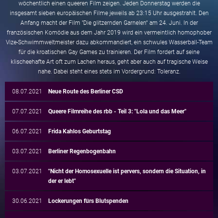
wöchentlich einen queeren Film zeigen. Jeden Donnerstag werden die
insgesamt sieben europäischen Filme jeweils ab 23:15 Uhr ausgestrahlt. Den
Anfang macht der Film "Die glitzernden Garnelen“ am 24. Juni. In der
französischen Komödie aus dem Jahr 2019 wird ein vermeintlich homophober
Vize-Schwimmweltmeister dazu abkommandiert, ein schwules Wasserball-Team
für die kroatischen Gay Games zu trainieren. Der Film fordert auf seine
klischeehafte Art oft zum Lachen heraus, geht aber auch auf tragische Weise
nahe. Dabei steht eines stets im Vordergrund: Toleranz.
08.07.2021
Neue Route des Berliner CSD
07.07.2021
Queere Filmreihe des rbb - Teil 3: "Lola und das Meer"
06.07.2021
Frida Kahlos Geburtstag
03.07.2021
Berliner Regenbogenbahn
03.07.2021
"Nicht der Homosexuelle ist pervers, sondern die Situation, in
der er lebt"
30.06.2021
Lockerungen fürs Blutspenden