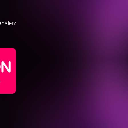
anälen: