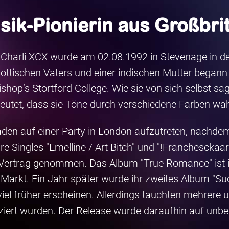
ik-Pionierin aus Großbri
 Charli XCX wurde am 02.08.1992 in Stevenage in de
hottischen Vaters und einer indischen Mutter begann
hop’s Stortford College. Wie sie von sich selbst sagt
eutet, dass sie Töne durch verschiedene Farben wa
aden auf einer Party in London aufzutreten, nachde
Singles "Emelline / Art Bitch" und "!Franchesckaar!"
rtrag genommen. Das Album "True Romance" ist ih
rkt. Ein Jahr später wurde ihr zweites Album "Sucke
 viel früher erscheinen. Allerdings tauchten mehrere 
ziert wurden. Der Release wurde daraufhin auf unb