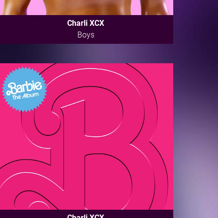
Charli XCX
Boys
Charli XCX