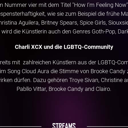
m Nummer vier mit dem Titel "How I’m Feeling Now".
spensterhaftigkeit, wie sie zum Beispiel die frühe M
stina Aguilera, Britney Spears, Spice Girls, Siouxs
t wird die Künstlerin auch den Genres Goth-Pop, Da
Charli XCX und die LGBTQ-Community
bereits mit zahlreichen Künstlern aus der LGBTQ-C
m Song Cloud Aura die Stimme von Brooke Candy zu
rken dürfen. Dazu gehören Troye Sivan, Christine an
Pabllo Vittar, Brooke Candy and Clairo.
STREAMS