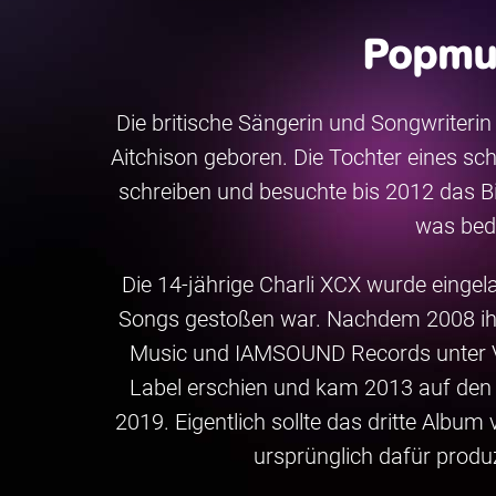
Popmus
Die britische Sängerin und Songwriterin
Aitchison geboren. Die Tochter eines sc
schreiben und besuchte bis 2012 das Bis
was bed
Die 14-jährige Charli XCX wurde eingel
Songs gestoßen war. Nachdem 2008 ihre 
Music und IAMSOUND Records unter Ve
Label erschien und kam 2013 auf den Ma
2019. Eigentlich sollte das dritte Album
ursprünglich dafür produ